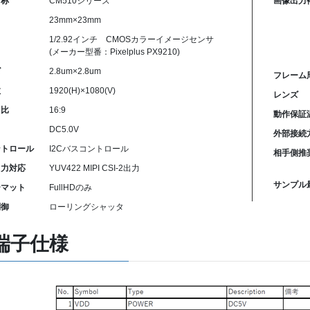
名称
CM510シリーズ
画像出力
23mm×23mm
1/2.92インチ CMOSカラーイメージセンサ
(メーカー型番：Pixelplus PX9210)
ズ
2.8um×2.8um
フレーム
数
1920(H)×1080(V)
レンズ
ト比
16:9
動作保証
DC5.0V
外部接続
ントロール
I2Cバスコントロール
相手側推
出力対応
YUV422 MIPI CSI-2出力
サンプル
ーマット
FullHDのみ
制御
ローリングシャッタ
端子仕様