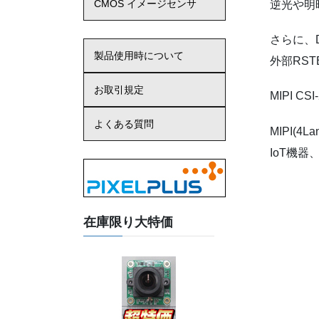
CMOS イメージセンサ
逆光や明
さらに、
製品使用時について
外部RST
お取引規定
MIPI 
よくある質問
MIPI(
IoT機
在庫限り大特価