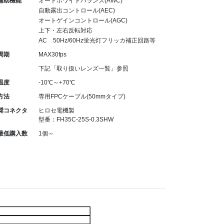
補助機能
オートホワイトバランス(AWC)
自動露出コントロール(AEC)
オートゲインコントロール(AGC)
上下・左右反転対応
AC 50Hz/60Hz蛍光灯フリッカ補正回路等
周期
MAX30fps
下記「取り扱いレンズ一覧」参照
温度
-10℃～+70℃
方法
専用FPCケーブル(50mmタイプ)
奨コネクタ
ヒロセ電機製
型番：FH35C-25S-0.3SHW
最低購入数
1個～