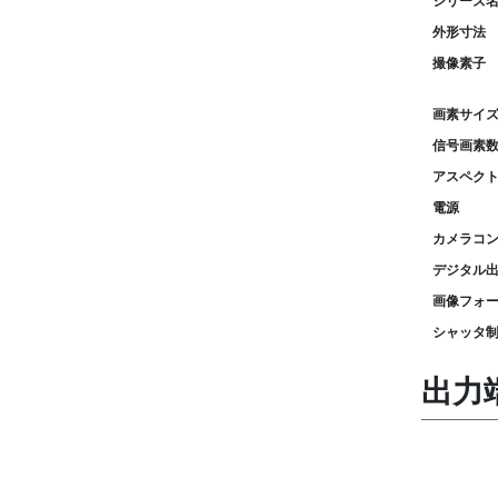
シリーズ
外形寸法
撮像素子
画素サイ
信号画素
アスペク
電源
カメラコ
デジタル
画像フォ
シャッタ
出力