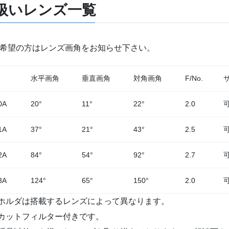
扱いレンズ一覧
0ご希望の方はレンズ画角をお知らせ下さい。
水平画角
垂直画角
対角画角
F/No.
0A
20°
11°
22°
2.0
1A
37°
21°
43°
2.5
2A
84°
54°
92°
2.7
3A
124°
65°
150°
2.0
ホルダは搭載するレンズによって異なります。
Rカットフィルター付きです。