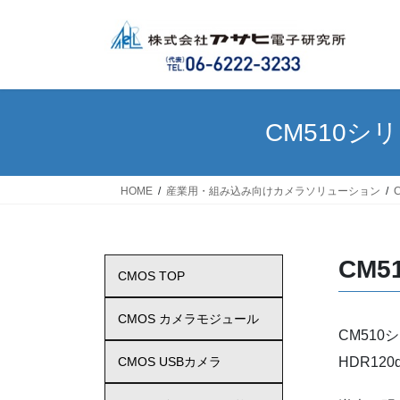
コ
ナ
ン
ビ
テ
ゲ
ン
ー
ツ
シ
へ
ョ
CM510シリ
ス
ン
キ
に
ッ
移
HOME
産業用・組み込み向けカメラソリューション
プ
動
CM5
CMOS TOP
CMOS カメラモジュール
CM510
HDR120
CMOS USBカメラ