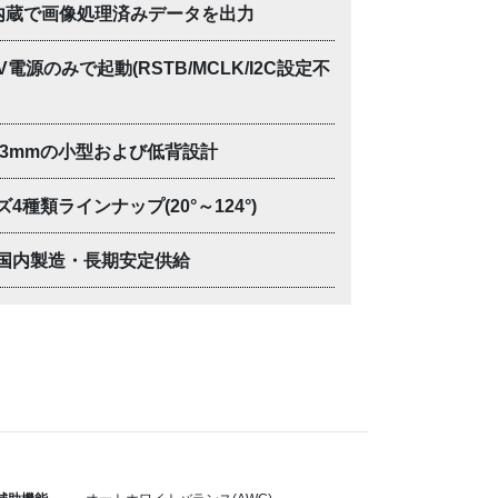
P内蔵で画像処理済みデータを出力
V電源のみで起動(RSTB/MCLK/I2C設定不
×23mmの小型および低背設計
4種類ラインナップ(20°～124°)
国内製造・長期安定供給