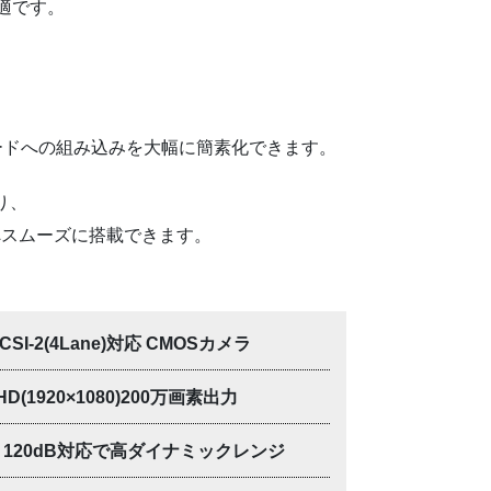
適です。
、
AIボードへの組み込みを大幅に簡素化できます。
り、
へスムーズに搭載できます。
I CSI-2(4Lane)対応 CMOSカメラ
l HD(1920×1080)200万画素出力
R 120dB対応で高ダイナミックレンジ