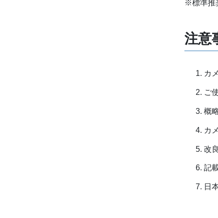
※標準推
注意
カ
ご
概
カ
改
記
日