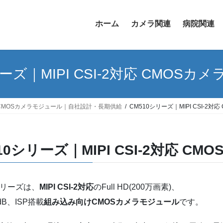
ホーム
カメラ関連
病院関連
PiONDO
マイコンカルテシステム
ーズ｜MIPI CSI-2対応 CMOS
ストレスチェックシステム S
CMOSカメラモジュール｜自社設計・長期供給
CM510シリーズ｜MIPI CSI-2
PiTOMBO
SRS
10シリーズ｜MIPI CSI-2対応 C
シリーズは、
MIPI CSI-2対応
のFull HD(200万画素)、
dB、ISP搭載
組み込み向けCMOSカメラモジュール
です。