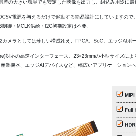
暗差の大きい環境でも安定した映像を出力し、組込み用途に最
DC5V電源を与えるだけで起動する簡易設計にしていますので
B制御・MCLK供給・I2C初期設定は不要。
CSI-2カメラとしては珍しい構成ゆえ、FPGA、SoC、エッジ
4Lane)対応の高速インターフェース、23×23mmの小型サイズによ
器、産業機器、エッジAIデバイスなど、幅広いアプリケーション
MIP
Ful
HD