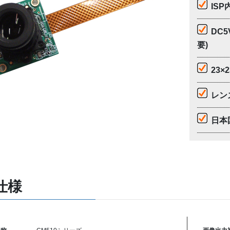
IS
DC5
要)
23
レンズ
日本
仕様